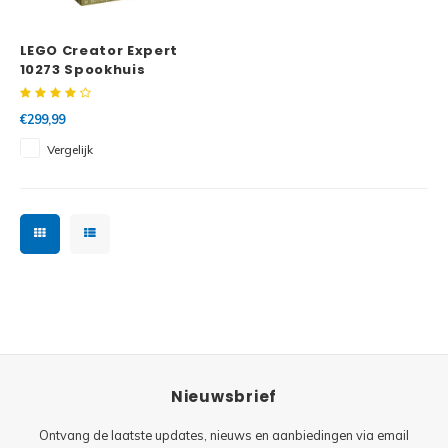
Minifi
Botanicals
LEGO Creator Expert
Minifi
Gabby's Dollhouse
10273 Spookhuis
Minifi
Animal Crossing
€299,99
Vergelijk
Minifi
DREAMZzz
Minifi
Sonic the Hedgehog
Minifi
Avatar
Minifi
ICONS™
Minifi
Creator 3 in 1
Nieuwsbrief
Minifi
Creator Expert
Ontvang de laatste updates, nieuws en aanbiedingen via email
Minifi