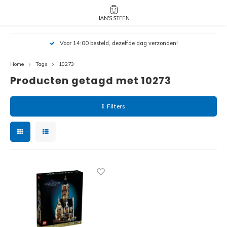
Hoofdmenu / nieuw!
Hoofdmenu 
Hoofdmenu 
Voor 14:00 besteld, dezelfde dag verzonden!
botanicals 
botanicals 
Nieuw!
avatar / i
avat
friends / h
Home
Tags
10273
Producten getagd met 10273
Architecture
Peppa
Harry
Filters
Pokemon
Harry
Editions
Loone
Batman
Vidiyo
City
Marve
Classic