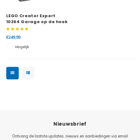
Minifi
Botanicals
LEGO Creator Expert
Minifi
Gabby's Dollhouse
10264 Garage op de hoek
Minifi
Animal Crossing
€249,99
Vergelijk
Minifi
DREAMZzz
Minifi
Sonic the Hedgehog
Minifi
Avatar
Minifi
ICONS™
Minifi
Creator 3 in 1
Nieuwsbrief
Minifi
Creator Expert
Ontvang de laatste updates, nieuws en aanbiedingen via email
Minifi