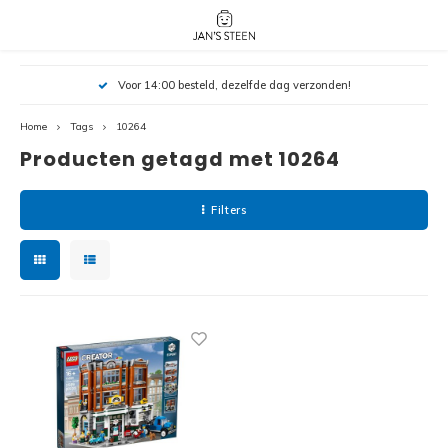
Hoofdmenu / nieuw!
Hoofdmenu 
Hoofdmenu 
Voor 14:00 besteld, dezelfde dag verzonden!
botanicals 
botanicals 
Nieuw!
avatar / i
avat
friends / h
Home
Tags
10264
Producten getagd met 10264
Architecture
Peppa
Harry
Filters
Pokemon
Harry
Editions
Loone
Batman
Vidiyo
City
Marve
Classic