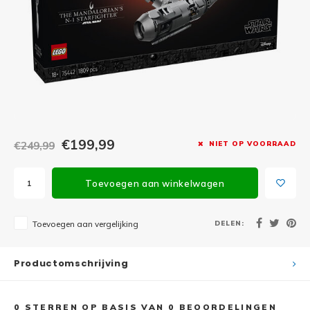
Minifi
Botanicals
Minifi
Gabby's Dollhouse
Minifi
Animal Crossing
Minifi
DREAMZzz
Minifi
€199,99
€249,99
NIET OP VOORRAAD
Sonic the Hedgehog
Minifi
Avatar
Toevoegen aan winkelwagen
Minifi
ICONS™
DELEN:
Toevoegen aan vergelijking
Minifi
Creator 3 in 1
Productomschrijving
Minifi
Creator Expert
0
STERREN OP BASIS VAN
0
BEOORDELINGEN
Minifi