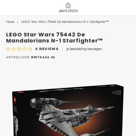
Home
LEGO Star Wars 75442 De Mandalorians N-1 Starfighter™
Hoofdmenu / nieuw!
Hoofdmenu 
Hoofdmenu 
botanicals 
botanicals 
Nieuw!
LEGO Star Wars 75442 De
avatar / i
avat
friends / h
Mandalorians N-1 Starfighter™
0
REVIEWS
Je beoordeling toevoegen
Architecture
ARTIKELCODE
NW75442-01
Peppa
Harry
Pokemon
Harry
Editions
Loone
Batman
Vidiyo
City
Marve
Classic