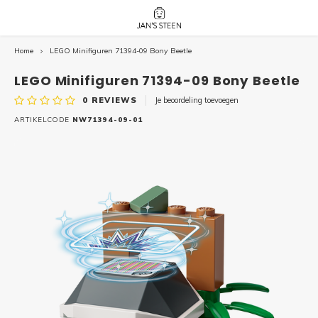
Home
LEGO Minifiguren 71394-09 Bony Beetle
Hoofdmenu / nieuw!
Hoofdmenu 
Hoofdmenu 
botanicals 
botanicals 
Nieuw!
LEGO Minifiguren 71394-09 Bony Beetle
avatar / i
avat
friends / h
0
REVIEWS
Je beoordeling toevoegen
Architecture
ARTIKELCODE
NW71394-09-01
Peppa
Harry
Pokemon
Harry
Editions
Loone
Batman
Vidiyo
City
Marve
Classic