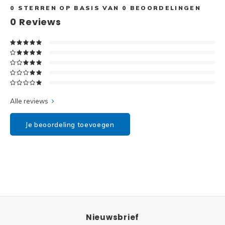
Disney
0
STERREN OP BASIS VAN
0
BEOORDELINGEN
0
Reviews
Minifi
Dots
Minifi
Duplo
DC Su
Exclusive
Marve
Alle reviews
Friends
The M
Je beoordeling toevoegen
Harry Potter
Super
Hidden Side
Super
Ideas
Super
Jurassic World
Nieuwsbrief
Super
Minecraft