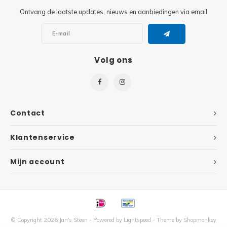
Ontvang de laatste updates, nieuws en aanbiedingen via email
Super
Minifiguren
Super
Minions
Volg ons
Disney
Ninjago
Disney
Overwatch
Contact
Minif
Speed Champions
Klantenservice
The L
Star Wars
Mijn account
Batma
Super Heroes
Batma
Super Mario
Dunge
© Copyright 2026 Jan's Steen - Powered by
Lightspeed
- Theme by
Shopmonkey
Technic