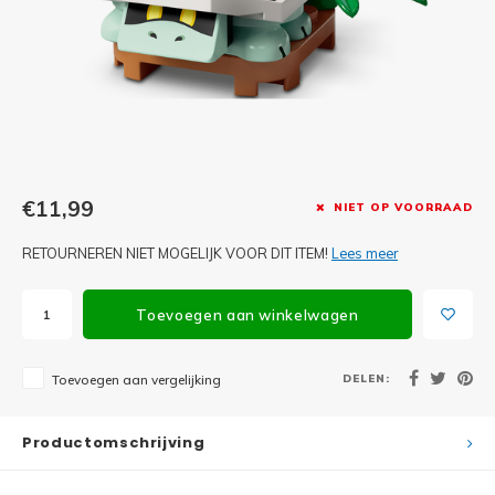
Minifi
Botanicals
Minifi
Gabby's Dollhouse
Minifi
Animal Crossing
Minifi
DREAMZzz
€11,99
NIET OP VOORRAAD
Minifi
Sonic the Hedgehog
RETOURNEREN NIET MOGELIJK VOOR DIT ITEM!
Lees meer
Minifi
Avatar
Toevoegen aan winkelwagen
Minifi
ICONS™
DELEN:
Toevoegen aan vergelijking
Minifi
Creator 3 in 1
Minifi
Productomschrijving
Creator Expert
Minifi