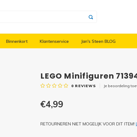
Binnenkort
Klantenservice
Jan's Steen BLOG
LEGO Minifiguren 713
0
REVIEWS
Je beoordeling to
€4,99
RETOURNEREN NIET MOGELIJK VOOR DIT ITEM!