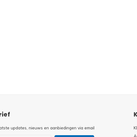
ief
atste updates, nieuws en aanbiedingen via email
K
A