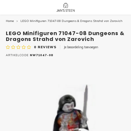
Home
LEGO Minifiguren 71047-08 Dungeons & Dragons Strahd von Zarovich
Hoofdmenu / nieuw!
Hoofdmenu 
Hoofdmenu 
botanicals 
botanicals 
Nieuw!
LEGO Minifiguren 71047-08 Dungeons &
avatar / i
avat
friends / h
Dragons Strahd von Zarovich
0
REVIEWS
Je beoordeling toevoegen
Architecture
ARTIKELCODE
NW71047-08
Peppa
Harry
Pokemon
Harry
Editions
Loone
Batman
Vidiyo
City
Marve
Classic