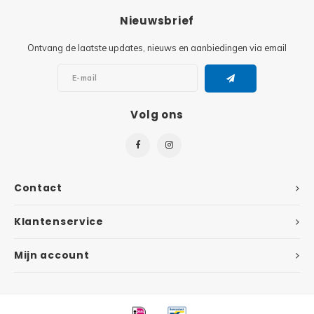
Nieuwsbrief
Super
Minifiguren
Ontvang de laatste updates, nieuws en aanbiedingen via email
Super
Minions
Disney
Ninjago
Volg ons
Disney
Overwatch
Minif
Speed Champions
Contact
The L
Star Wars
Klantenservice
Batma
Super Heroes
Mijn account
Batma
Super Mario
Dunge
Technic