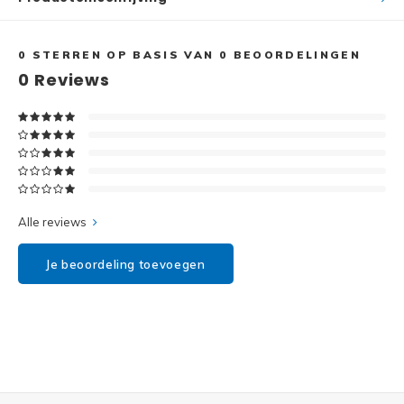
Disney
Minifi
Dots
0
STERREN OP BASIS VAN
0
BEOORDELINGEN
0
Reviews
Minifi
Duplo
DC Su
Exclusive
Marve
Friends
The M
Alle reviews
Harry Potter
Je beoordeling toevoegen
Super
Hidden Side
Super
Ideas
Super
Jurassic World
Super
Minecraft