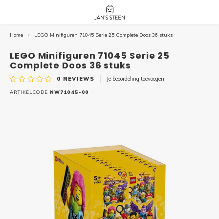
Home
LEGO Minifiguren 71045 Serie 25 Complete Doos 36 stuks
Hoofdmenu / nieuw!
Hoofdmenu 
Hoofdmenu 
botanicals 
botanicals 
Nieuw!
LEGO Minifiguren 71045 Serie 25
avatar / i
avat
friends / h
Complete Doos 36 stuks
0
REVIEWS
Je beoordeling toevoegen
Architecture
ARTIKELCODE
NW71045-00
Peppa
Harry
Pokemon
Harry
Editions
Loone
Batman
Vidiyo
City
Marve
Classic