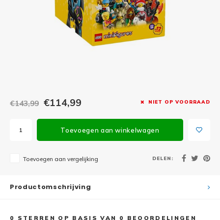
Minifi
Botanicals
Minifi
Gabby's Dollhouse
Minifi
Animal Crossing
Minifi
DREAMZzz
Minifi
€114,99
€143,99
NIET OP VOORRAAD
Sonic the Hedgehog
Minifi
Avatar
Toevoegen aan winkelwagen
Minifi
ICONS™
DELEN:
Toevoegen aan vergelijking
Minifi
Creator 3 in 1
Productomschrijving
Minifi
Creator Expert
0
STERREN OP BASIS VAN
0
BEOORDELINGEN
Minifi