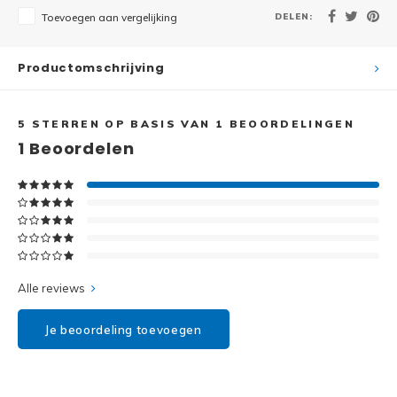
Disney
DELEN:
Toevoegen aan vergelijking
Minifi
Dots
Productomschrijving
Minifi
Duplo
5
STERREN OP BASIS VAN
1
BEOORDELINGEN
DC Su
Exclusive
1
Beoordelen
Marve
Friends
The M
Harry Potter
Super
Hidden Side
Alle reviews
Super
Ideas
Je beoordeling toevoegen
Super
Jurassic World
Super
Minecraft