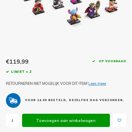
Minifi
Botanicals
Minifi
Gabby's Dollhouse
Minifi
Animal Crossing
Minifi
DREAMZzz
Minifi
€119,99
OP VOORRAAD
Sonic the Hedgehog
LIMIET = 2
Minifi
Avatar
RETOURNEREN NIET MOGELIJK VOOR DIT ITEM!
Lees meer
Minifi
ICONS™
VOOR 14.00 BESTELD, DEZELFDE DAG VERZONDEN.
Minifi
Creator 3 in 1
Minifi
Creator Expert
Toevoegen aan winkelwagen
Minifi