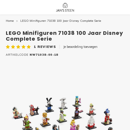
Home
LEGO Minifiguren 71038 100 Jaar Disney Complete Serie
Hoofdmenu / nieuw!
Hoofdmenu 
Hoofdmenu 
botanicals 
botanicals 
Nieuw!
LEGO Minifiguren 71038 100 Jaar Disney
avatar / i
avat
friends / h
Complete Serie
1
REVIEWS
Je beoordeling toevoegen
Architecture
ARTIKELCODE
NW71038-00-18
Peppa
Harry
Pokemon
Harry
Editions
Loone
Batman
Vidiyo
City
Marve
Classic