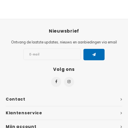
Super
Minifiguren
Super
Minions
Nieuwsbrief
Disney
Ninjago
Ontvang de laatste updates, nieuws en aanbiedingen via email
Disney
Overwatch
Minif
Volg ons
Speed Champions
The L
Star Wars
Batma
Super Heroes
Contact
Batma
Super Mario
Klantenservice
Dunge
Technic
Mijn account