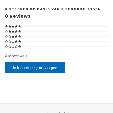
Disney
0
STERREN OP BASIS VAN
0
BEOORDELINGEN
Minifi
Dots
0
Reviews
Minifi
Duplo
DC Su
Exclusive
Marve
Friends
Alle reviews
The M
Harry Potter
Je beoordeling toevoegen
Super
Hidden Side
Super
Ideas
Super
Jurassic World
Super
Minecraft