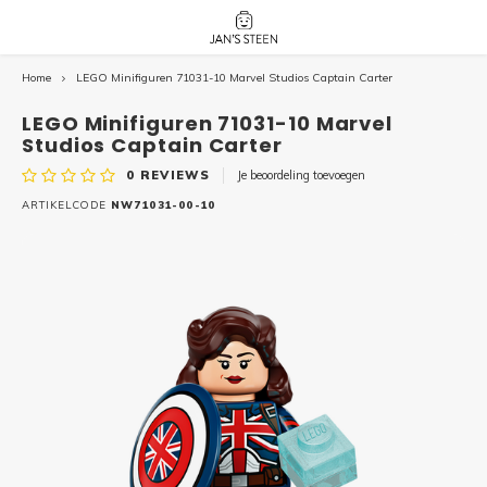
Home
LEGO Minifiguren 71031-10 Marvel Studios Captain Carter
Hoofdmenu / nieuw!
Hoofdmenu 
Hoofdmenu 
botanicals 
botanicals 
Nieuw!
LEGO Minifiguren 71031-10 Marvel
avatar / i
avat
friends / h
Studios Captain Carter
0
REVIEWS
Je beoordeling toevoegen
Architecture
ARTIKELCODE
NW71031-00-10
Peppa
Harry
Pokemon
Harry
Editions
Loone
Batman
Vidiyo
City
Marve
Classic