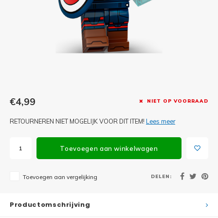
Minifi
Botanicals
Minifi
Gabby's Dollhouse
Minifi
Animal Crossing
Minifi
DREAMZzz
Minifi
€4,99
NIET OP VOORRAAD
Sonic the Hedgehog
RETOURNEREN NIET MOGELIJK VOOR DIT ITEM!
Lees meer
Minifi
Avatar
Minifi
Toevoegen aan winkelwagen
ICONS™
Minifi
Creator 3 in 1
DELEN:
Toevoegen aan vergelijking
Minifi
Creator Expert
Productomschrijving
Minifi