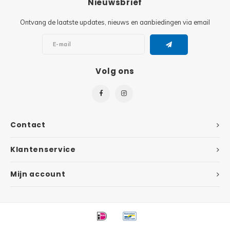
Nieuwsbrief
Super
Ontvang de laatste updates, nieuws en aanbiedingen via email
Minifiguren
Super
Minions
Volg ons
Disney
Ninjago
Disney
Overwatch
Minif
Contact
Speed Champions
The L
Klantenservice
Star Wars
Batma
Mijn account
Super Heroes
Batma
Super Mario
Dunge
Technic