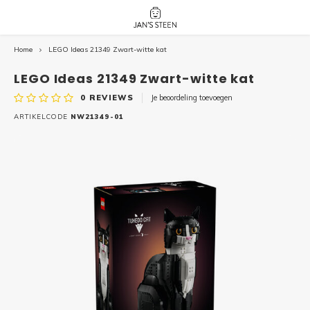
Home
LEGO Ideas 21349 Zwart-witte kat
Hoofdmenu / nieuw!
Hoofdmenu 
Hoofdmenu 
botanicals 
botanicals 
Nieuw!
LEGO Ideas 21349 Zwart-witte kat
avatar / i
avat
friends / h
0
REVIEWS
Je beoordeling toevoegen
Architecture
ARTIKELCODE
NW21349-01
Peppa
Harry
Pokemon
Harry
Editions
Loone
Batman
Vidiyo
City
Marve
Classic