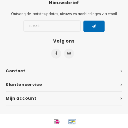
Nieuwsbrief
Super
Minifiguren
Ontvang de laatste updates, nieuws en aanbiedingen via email
Super
Minions
Disney
Volg ons
Ninjago
Disney
Overwatch
Minif
Speed Champions
Contact
The L
Star Wars
Klantenservice
Batma
Mijn account
Super Heroes
Batma
Super Mario
Dunge
Technic