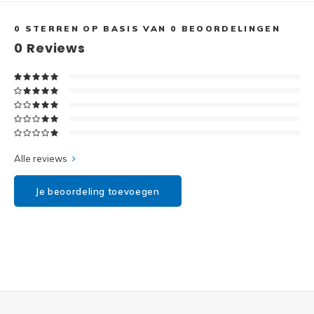
Disney
0
STERREN OP BASIS VAN
0
BEOORDELINGEN
Minifi
Dots
0
Reviews
Minifi
Duplo
DC Su
Exclusive
Marve
Friends
Alle reviews
The M
Harry Potter
Je beoordeling toevoegen
Super
Hidden Side
Super
Ideas
Super
Jurassic World
Super
Minecraft