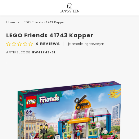
Home
LEGO Friends 41743 Kapper
Hoofdmenu / nieuw!
Hoofdmenu 
Hoofdmenu 
botanicals 
botanicals 
Nieuw!
LEGO Friends 41743 Kapper
avatar / i
avat
friends / h
0
REVIEWS
Je beoordeling toevoegen
Architecture
ARTIKELCODE
NW41743-01
Peppa
Harry
Pokemon
Harry
Editions
Loone
Batman
Vidiyo
City
Marve
Classic