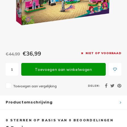
Minifi
Botanicals
Minifi
Gabby's Dollhouse
Minifi
Animal Crossing
Minifi
DREAMZzz
€36,99
€44,99
NIET OP VOORRAAD
Minifi
Sonic the Hedgehog
Toevoegen aan winkelwagen
Minifi
Avatar
Minifi
DELEN:
Toevoegen aan vergelijking
ICONS™
Minifi
Creator 3 in 1
Productomschrijving
Minifi
Creator Expert
0
STERREN OP BASIS VAN
0
BEOORDELINGEN
Minifi