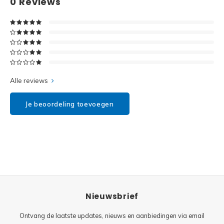
0
Reviews
Disney
Minifi
Dots
Minifi
Duplo
DC Su
Exclusive
Alle reviews
Marve
Friends
Je beoordeling toevoegen
The M
Harry Potter
Super
Hidden Side
Super
Ideas
Nieuwsbrief
Super
Jurassic World
Ontvang de laatste updates, nieuws en aanbiedingen via email
Super
Minecraft