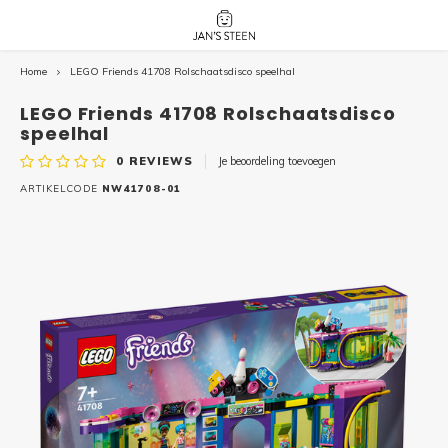
Home
LEGO Friends 41708 Rolschaatsdisco speelhal
Hoofdmenu / nieuw!
Hoofdmenu 
Hoofdmenu 
botanicals 
botanicals 
Nieuw!
LEGO Friends 41708 Rolschaatsdisco
avatar / i
avat
friends / h
speelhal
0
REVIEWS
Je beoordeling toevoegen
Architecture
ARTIKELCODE
NW41708-01
Peppa
Harry
Pokemon
Harry
Editions
Loone
Batman
Vidiyo
City
Marve
Classic