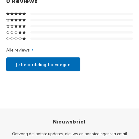
0
Reviews
Disney
Minifi
Dots
Minifi
Duplo
DC Su
Exclusive
Alle reviews
Marve
Friends
Je beoordeling toevoegen
The M
Harry Potter
Super
Hidden Side
Super
Ideas
Nieuwsbrief
Super
Jurassic World
Ontvang de laatste updates, nieuws en aanbiedingen via email
Super
Minecraft