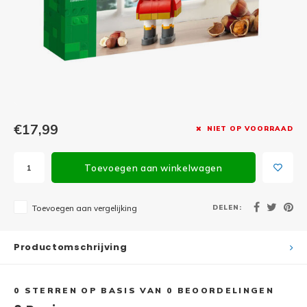
Minifi
Botanicals
Minifi
Gabby's Dollhouse
Minifi
Animal Crossing
Minifi
DREAMZzz
€17,99
NIET OP VOORRAAD
Minifi
Sonic the Hedgehog
Toevoegen aan winkelwagen
Minifi
Avatar
Minifi
DELEN:
Toevoegen aan vergelijking
ICONS™
Minifi
Creator 3 in 1
Productomschrijving
Minifi
Creator Expert
0
STERREN OP BASIS VAN
0
BEOORDELINGEN
Minifi