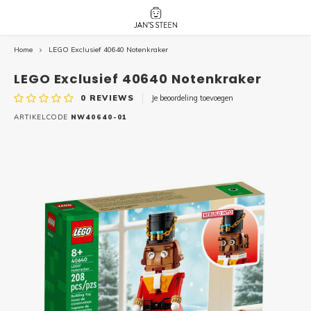
Home
LEGO Exclusief 40640 Notenkraker
Hoofdmenu / nieuw!
Hoofdmenu 
Hoofdmenu 
botanicals 
botanicals 
Nieuw!
LEGO Exclusief 40640 Notenkraker
avatar / i
avat
friends / h
0
REVIEWS
Je beoordeling toevoegen
Architecture
ARTIKELCODE
NW40640-01
Peppa
Harry
Pokemon
Harry
Editions
Loone
Batman
Vidiyo
City
Marve
Classic