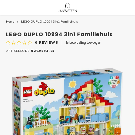
Home
LEGO DUPLO 10994 3in1 Familiehuis
Hoofdmenu / nieuw!
Hoofdmenu 
Hoofdmenu 
botanicals 
botanicals 
Nieuw!
LEGO DUPLO 10994 3in1 Familiehuis
avatar / i
avat
friends / h
0
REVIEWS
Je beoordeling toevoegen
Architecture
ARTIKELCODE
NW10994-01
Peppa
Harry
Pokemon
Harry
Editions
Loone
Batman
Vidiyo
City
Marve
Classic