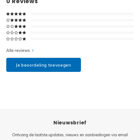
0
Reviews
Disney
Minifi
Dots
Minifi
Duplo
DC Su
Exclusive
Alle reviews
Marve
Friends
Je beoordeling toevoegen
The M
Harry Potter
Super
Hidden Side
Super
Ideas
Nieuwsbrief
Super
Jurassic World
Ontvang de laatste updates, nieuws en aanbiedingen via email
Super
Minecraft