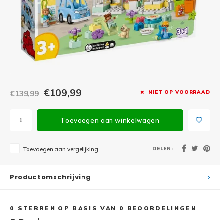
Minifi
Botanicals
Minifi
Gabby's Dollhouse
Minifi
Animal Crossing
Minifi
DREAMZzz
€109,99
€139,99
NIET OP VOORRAAD
Minifi
Sonic the Hedgehog
Toevoegen aan winkelwagen
Minifi
Avatar
Minifi
DELEN:
Toevoegen aan vergelijking
ICONS™
Minifi
Creator 3 in 1
Productomschrijving
Minifi
Creator Expert
0
STERREN OP BASIS VAN
0
BEOORDELINGEN
Minifi