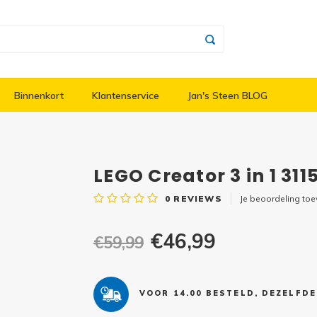
Binnenkort
Klantenservice
Jan's Steen BLOG
LEGO Creator 3 in 1 3115
0
REVIEWS
Je beoordeling to
€46,99
€59,99
VOOR 14.00 BESTELD, DEZELFD