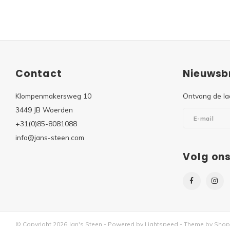
Contact
Nieuwsbr
Klompenmakersweg 10
Ontvang de la
3449 JB Woerden
+31(0)85-8081088
info@jans-steen.com
Volg on
© Copyright 2026 Jan's Steen - Powered by
Lightspeed
- Theme by
Shop