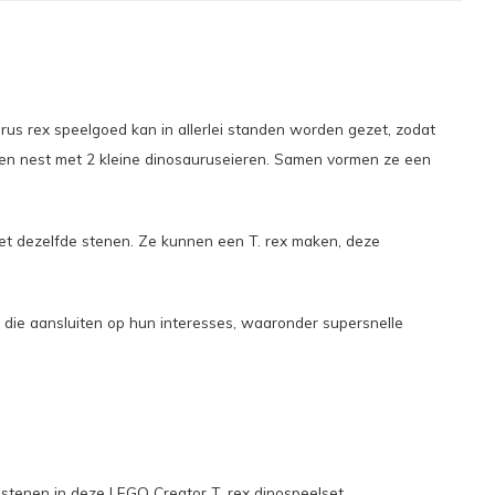
rus rex speelgoed kan in allerlei standen worden gezet, zodat
 een nest met 2 kleine dinosauruseieren. Samen vormen ze een
t dezelfde stenen. Ze kunnen een T. rex maken, deze
 die aansluiten op hun interesses, waaronder supersnelle
stenen in deze LEGO Creator T. rex dinospeelset