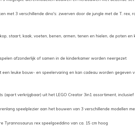
n met 3 verschillende dino's: zwerven door de jungle met de T. rex, 
kop, staart, kaak, voeten, benen, armen, tenen en hielen, de poten en
spelen afzonderlijk of samen in de kinderkamer worden neergezet
dt een leuke bouw- en speelervaring en kan cadeau worden gegeven voo
s (apart verkrijgbaar) uit het LEGO Creator 3in1 assortiment, inclusie
urenlang speelplezier aan het bouwen van 3 verschillende modellen me
e Tyrannosaurus rex speelgoeddino van ca. 15 cm hoog