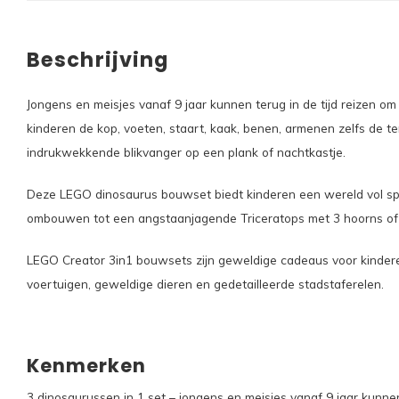
Beschrijving
Jongens en meisjes vanaf 9 jaar kunnen terug in de tijd reizen o
kinderen de kop, voeten, staart, kaak, benen, armenen zelfs de 
indrukwekkende blikvanger op een plank of nachtkastje.
Deze LEGO dinosaurus bouwset biedt kinderen een wereld vol sp
ombouwen tot een angstaanjagende Triceratops met 3 hoorns of
LEGO Creator 3in1 bouwsets zijn geweldige cadeaus voor kinderen
voertuigen, geweldige dieren en gedetailleerde stadstaferelen.
Kenmerken
3 dinosaurussen in 1 set – jongens en meisjes vanaf 9 jaar kun