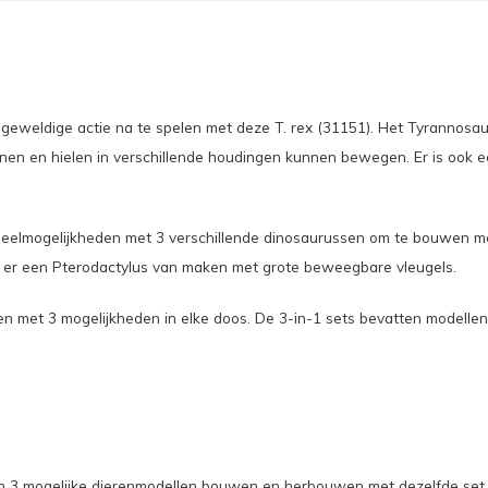
m geweldige actie na te spelen met deze T. rex (31151). Het Tyrannosau
tenen en hielen in verschillende houdingen kunnen bewegen. Er is ook
eelmogelijkheden met 3 verschillende dinosaurussen om te bouwen me
 er een Pterodactylus van maken met grote beweegbare vleugels.
 met 3 mogelijkheden in elke doos. De 3-in-1 sets bevatten modellen
nen 3 mogelijke dierenmodellen bouwen en herbouwen met dezelfde set 