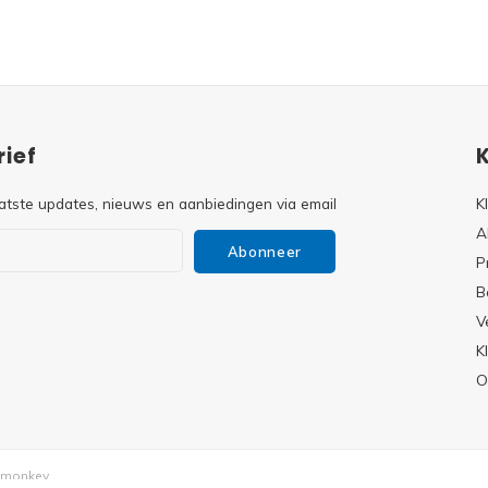
ief
atste updates, nieuws en aanbiedingen via email
K
A
Abonneer
P
B
V
s
K
O
monkey