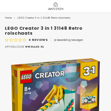
Home
LEGO Creator 3 in 1 31148 Retro rolschaats
Hoofdmenu / nieuw!
Hoofdmenu 
Hoofdmenu 
botanicals 
botanicals 
Nieuw!
LEGO Creator 3 in 1 31148 Retro
avatar / i
avat
friends / h
rolschaats
0
REVIEWS
Je beoordeling toevoegen
Architecture
ARTIKELCODE
NW31148-01
Peppa
Harry
Pokemon
Harry
Editions
Loone
Batman
Vidiyo
City
Marve
Classic