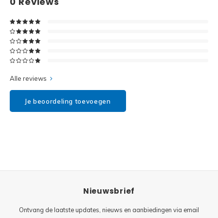
0
Reviews
Disney
Minifi
Dots
Minifi
Duplo
DC Su
Exclusive
Alle reviews
Marve
Friends
Je beoordeling toevoegen
The M
Harry Potter
Super
Hidden Side
Super
Ideas
Nieuwsbrief
Super
Jurassic World
Ontvang de laatste updates, nieuws en aanbiedingen via email
Super
Minecraft