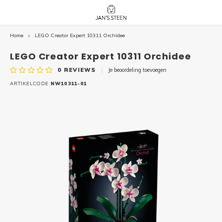
Home
LEGO Creator Expert 10311 Orchidee
Hoofdmenu / nieuw!
Hoofdmenu 
Hoofdmenu 
botanicals 
botanicals 
Nieuw!
LEGO Creator Expert 10311 Orchidee
avatar / i
avat
friends / h
0
REVIEWS
Je beoordeling toevoegen
Architecture
ARTIKELCODE
NW10311-01
Peppa
Harry
Pokemon
Harry
Editions
Loone
Batman
Vidiyo
City
Marve
Classic