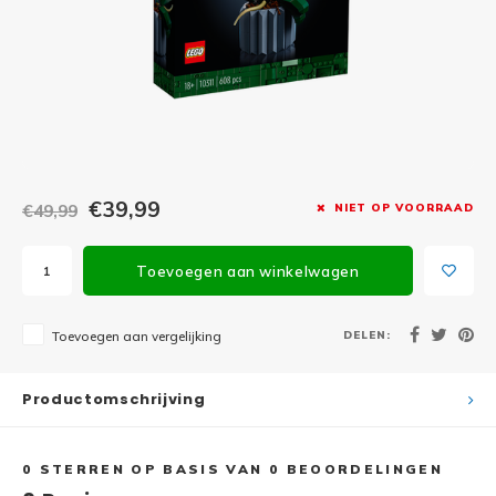
Minifi
Botanicals
Minifi
Gabby's Dollhouse
Minifi
Animal Crossing
Minifi
DREAMZzz
€39,99
€49,99
NIET OP VOORRAAD
Minifi
Sonic the Hedgehog
Toevoegen aan winkelwagen
Minifi
Avatar
Minifi
DELEN:
Toevoegen aan vergelijking
ICONS™
Minifi
Creator 3 in 1
Productomschrijving
Minifi
Creator Expert
0
STERREN OP BASIS VAN
0
BEOORDELINGEN
Minifi